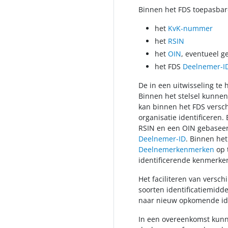
Binnen het FDS toepasbar
het
KvK-nummer
het
RSIN
het
OIN
, eventueel 
het FDS
Deelnemer-I
De in een uitwisseling t
Binnen het stelsel kunne
kan binnen het FDS versc
organisatie identificere
RSIN en een OIN gebaseer
Deelnemer-ID
. Binnen het
Deelnemerkenmerken
op 
identificerende kenmerke
Het faciliteren van versc
soorten identificatiemidd
naar nieuw opkomende ide
In een overeenkomst kun