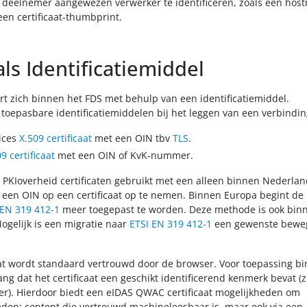
 deelnemer aangewezen verwerker te identificeren, zoals een hos
een certificaat-thumbprint.
als Identificatiemiddel
rt zich binnen het FDS met behulp van een identificatiemiddel.
toepasbare identificatiemiddelen bij het leggen van een verbinding
ices
X.509 certificaat
met een OIN tbv
TLS
.
9 certificaat
met een OIN of KvK-nummer.
PKIoverheid certificaten gebruikt met een alleen binnen Nederlan
en OIN op een certificaat op te nemen. Binnen Europa begint de
 EN 319 412-1
meer toegepast te worden. Deze methode is ook bin
ogelijk is een migratie naar
ETSI EN 319 412-1
een gewenste bewe
at wordt standaard vertrouwd door de browser. Voor toepassing b
ang dat het certificaat een geschikt identificerend kenmerk bevat (z
r). Hierdoor biedt een eIDAS QWAC certificaat mogelijkheden om
eden: content die vertrouwd machineleesbaar is, maar ook via een