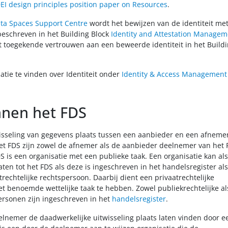
I design principles position paper on Resources
.
ata Spaces Support Centre
wordt het bewijzen van de identiteit me
eschreven in het Building Block
Identity and Attestation Managem
 toegekende vertrouwen aan een beweerde identiteit in het Build
tie te vinden over Identiteit onder
Identity & Access Management 
innen het FDS
isseling van gegevens plaats tussen een aanbieder en een afnemer
et FDS zijn zowel de afnemer als de aanbieder deelnemer van het 
 is een organisatie met een publieke taak. Een organisatie kan als
en tot het FDS als deze is ingeschreven in het handelsregister als
atrechtelijke rechtspersoon. Daarbij dient een privaatrechtelijke
et benoemde wettelijke taak te hebben. Zowel publiekrechtelijke al
personen zijn ingeschreven in het
handelsregister
.
lnemer de daadwerkelijke uitwisseling plaats laten vinden door e