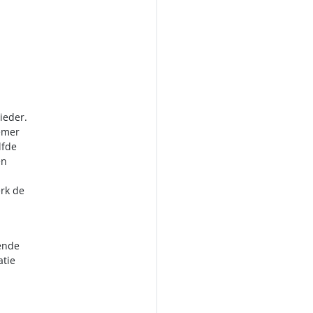
ieder.
emer
lfde
en
erk de
lende
atie