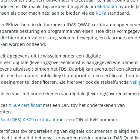
aderen is. Dit maakt bijvoorbeeld mogelijk om
Metadata
hybride (z
nsen als door machines) aan te bieden via de
RDFa
standaard.
en PKIoverheid in de toekomst eIDAS QWAC certificaten opgenome
sparante besturing en programma van eisen. Hoe dit is vormgegev
die hierbuiten vallen is nog volop in beweging, en daarmee ook d
 kan worden ontleend.
lijk gegevens uit te wisselen onder een digitale
In een digitale (leverings)overeenkomst is aangegeven wie namens
vens uitwisselt binnen het FDS. Daarbij kan eventueel een alterna
als een hostname, public-key thumbprint of een certificaat-thumb
eelnemer te identificeren. Zie hierover ook de stelselfunctie
Veil
ddelen voor het ondertekenen van digitale (leverings)overeenkomst
ices
X.509 certificaat
met een OIN tbv het ondertekenen van
enten.
eSeal (QES)
X.509 certificaat
met een OIN of KvK-nummer.
ertificaat tbv ondertekening van digitale documenten is altijd een
is dit niet altijd het geval, er worden (Nederlandse) eIDAS Qualifi