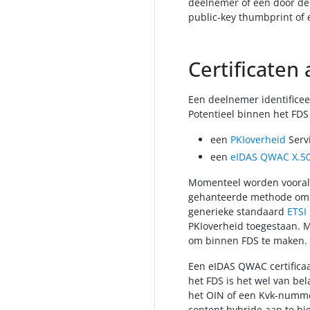
deelnemer of een door de
public-key thumbprint of 
Certificaten 
Een deelnemer identificee
Potentieel binnen het FDS 
een
PKIoverheid
Serv
een
eIDAS QWAC
X.50
Momenteel worden vooral 
gehanteerde methode om e
generieke standaard
ETSI
PKIoverheid toegestaan. M
om binnen FDS te maken.
Een eIDAS QWAC certifica
het FDS is het wel van bel
het OIN of een Kvk-numme
content hybride aan te bi