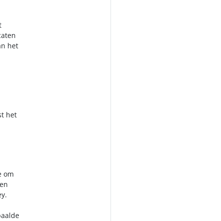
t
caten
an het
t het
e om
ven
ey.
paalde