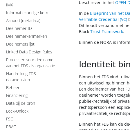
beschreven in het
OPEN DE
IMX
Informatiekundige kern
In de
Blueprint van het D
Verifiable Credential (VC)
b
Aanbod (metadata)
Dit houdt verband met het
Deelnemer-ID
Block
Trust Framework
.
Deelnemerkenmerken
Binnen de NORA is informa
Deelnemerslijst
Linked Data Design Rules
Processen voor deelname
Identiteit b
aan het FDS als organisatie
Handreiking FDS-
Binnen het FDS vindt uitw
datadiensten
een uitwisseling binnen h
Beheer
Een deelnemer van het FDS
deelnemer worden toegelat
Financiering
publiekrechtelijk of priva
Data bij de bron
rechtspersoon een explici
Lock-Unlock
privaatrechtelijke rechts
FSC
Binnen het FDS kan de dee
PBAC