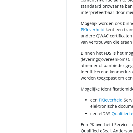
standaard browser te ben
interpreteerbaar door me
Mogelijk worden ook binn
PKIoverheid
kent een tran
andere QWAC certificaten 
van vertrouwen die eraan
Binnen het FDS is het moge
(leverings)overeenkomst. 
afnemer of aanbieder gege
identificerend kenmerk zo
worden toegepast om een d
Mogelijke identificatiemi
een
PKIoverheid
Serv
elektronische docum
een eIDAS
Qualified 
Een PKIoverheid Services c
Qualified eSeal. Andersom 