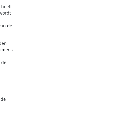
 hoeft
 wordt
van de
rden
namens
 de
 de