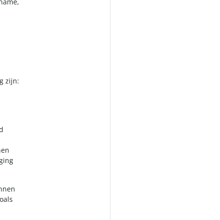
tname,
 zijn:
d
nen
ging
innen
oals