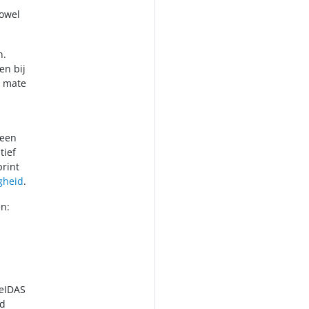
owel
n.
en bij
e mate
 een
tief
print
igheid
.
en:
 eIDAS
ed