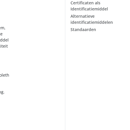
Certificaten als
Identificatiemiddel
Alternatieve
identificatiemiddelen
em,
Standaarden
te
iddel
iteit
oleth
ng.