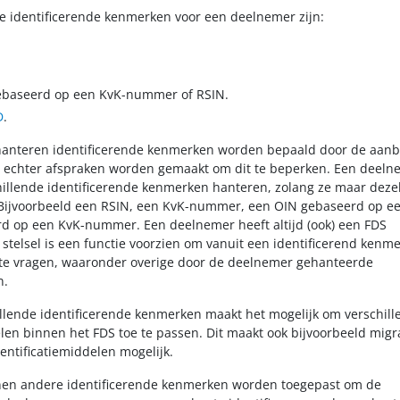
e identificerende kenmerken voor een deelnemer zijn:
gebaseerd op een KvK-nummer of RSIN.
D
.
e hanteren identificerende kenmerken worden bepaald door de aanb
n echter afspraken worden gemaakt om dit te beperken. Een deeln
hillende identificerende kenmerken hanteren, zolang ze maar deze
n. Bijvoorbeeld een RSIN, een KvK-nummer, een OIN gebaseerd op e
d op een KvK-nummer. Een deelnemer heeft altijd (ook) een FDS
 stelsel is een functie voorzien om vanuit een identificerend kenm
te vragen, waaronder overige door de deelnemer gehanteerde
n.
hillende identificerende kenmerken maakt het mogelijk om verschil
elen binnen het FDS toe te passen. Dit maakt ook bijvoorbeeld migr
ntificatiemiddelen mogelijk.
nen andere identificerende kenmerken worden toegepast om de