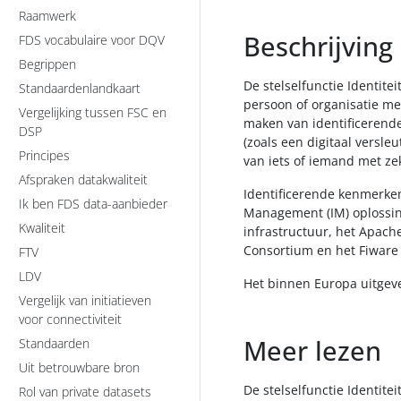
Raamwerk
Beschrijving
FDS vocabulaire voor DQV
Begrippen
De stelselfunctie Identite
Standaardenlandkaart
persoon of organisatie met
Vergelijking tussen FSC en
maken van identificerende
DSP
(zoals een digitaal versleu
Principes
van iets of iemand met ze
Afspraken datakwaliteit
Identificerende kenmerke
Ik ben FDS data-aanbieder
Management (IM) oplossin
Kwaliteit
infrastructuur, het Apach
Consortium en het Fiware
FTV
LDV
Het binnen Europa uitgeve
Vergelijk van initiatieven
voor connectiviteit
Meer lezen
Standaarden
Uit betrouwbare bron
De stelselfunctie Identite
Rol van private datasets