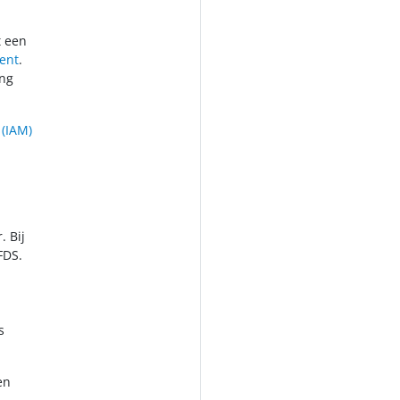
t een
ent
.
ing
(IAM)
. Bij
FDS.
s
en