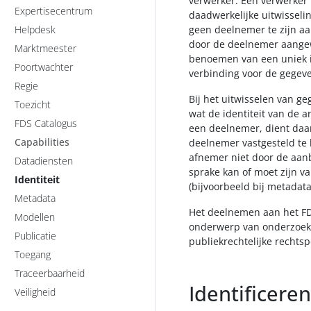
verwerker. Een verwerker 
Expertisecentrum
daadwerkelijke uitwisseli
Helpdesk
geen deelnemer te zijn aa
door de deelnemer aangew
Marktmeester
benoemen van een uniek i
Poortwachter
verbinding voor de gegeve
Regie
Bij het uitwisselen van g
Toezicht
wat de identiteit van de 
FDS Catalogus
een deelnemer, dient daarb
Capabilities
deelnemer vastgesteld te
afnemer niet door de aanb
Datadiensten
sprake kan of moet zijn 
Identiteit
(bijvoorbeeld bij metadat
Metadata
Het deelnemen aan het FD
Modellen
onderwerp van onderzoek (
Publicatie
publiekrechtelijke rechtsp
Toegang
Traceerbaarheid
Identificer
Veiligheid