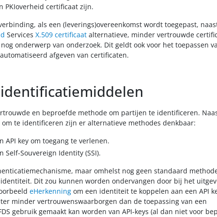
 PKIoverheid certificaat zijn.
 verbinding, als een (leverings)overeenkomst wordt toegepast, naas
id
Services
X.509 certificaat
alternatieve, minder vertrouwde certifi
nog onderwerp van onderzoek. Dit geldt ook voor het toepassen v
automatiseerd afgeven van certificaten.
 identificatiemiddelen
ertrouwde en beproefde methode om partijen te identificeren. Naas
 om te identificeren zijn er alternatieve methodes denkbaar:
n API key om toegang te verlenen.
 Self-Souvereign Identity (SSI).
thenticatiemechanisme, maar omhelst nog geen standaard method
identiteit. Dit zou kunnen worden ondervangen door bij het uitge
voorbeeld
eHerkenning
om een identiteit te koppelen aan een API k
hter minder vertrouwenswaarborgen dan de toepassing van een
t FDS gebruik gemaakt kan worden van API-keys (al dan niet voor be