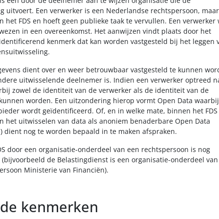
is een door de deelnemer aan te wijzen organisatie die de
ng uitvoert. Een verwerker is een Nederlandse rechtspersoon, maar
n het FDS en hoeft geen publieke taak te vervullen. Een verwerker
ezen in een overeenkomst. Het aanwijzen vindt plaats door het
dentificerend kenmerk dat kan worden vastgesteld bij het leggen 
nsuitwisseling.
egevens dient over en weer betrouwbaar vastgesteld te kunnen wo
andere uitwisselende deelnemer is. Indien een verwerker optreed 
ij zowel de identiteit van de verwerker als de identiteit van de
 kunnen worden. Een uitzondering hierop vormt Open Data waarbij
ieder wordt geïdentificeerd. Of, en in welke mate, binnen het FDS
van het uitwisselen van data als anoniem benaderbare Open Data
a) dient nog te worden bepaald in te maken afspraken.
S door een organisatie-onderdeel van een rechtspersoon is nog
bijvoorbeeld de Belastingdienst is een organisatie-onderdeel van
ersoon Ministerie van Financiën).
ende kenmerken