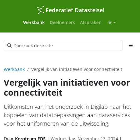
Federatief Datastelsel
Werkbank
Deelnemers
Afspraken
Werkbank
Vergelijk van initiatieven voor connectiviteit
Vergelijk van initiatieven voor
connectiviteit
Uitkomsten van het onderzoek in Digilab naar het
koppelen van datatoepassingen aan dataservices
voor het uniformeren van de uitwisseling.
Door
Kernteam FDS
|
Wednesday, November 13, 2024
|