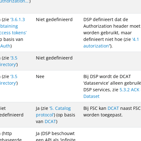
uthorization…’
)
a (zie
‘3.6.1.3
Niet gedefinieerd
DSP definieert dat de
btaining
Authorization header moet
ccess tokens’
worden gebruikt, maar
p basis van
definieert niet hoe (zie
‘4.1
Auth
)
autorization’
’).
a (zie
‘3.5
Niet gedefinieerd
irectory’
)
a (zie
‘3.5
Nee
Bij DSP wordt de DCAT
irectory’
)
‘dataservice’ alleen gebruik
DSP services, zie
5.3.2 ACK 
Dataset
iet
Ja (zie
‘5. Catalog
Bij FSC kan
DCAT
naast FSC
edefinieerd
protocol’
) (op basis
worden toegepast.
van
DCAT
)
a (http
Ja (DSP beschouwt
ebaseerde
een API als ‘infinite