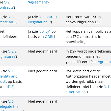
zie
‘3.2
‘Agreement’
)
ontracts’
)
a (zie
‘2.5
Ja (zie
‘7. Contract
Het proces van FSC is
reate an…’
)
Negotiation…’
)
eenvoudiger dan DSP.
iet
Ja (zie
‘policy’
, op
Het koppelen van policies 
edefinieerd
basis van
ODRL
)
een FSC contract is in
ontwikkeling.
a (zie
‘3.2.2.
Niet gedefinieerd
In DSP wordt ondertekenin
ignatures’
)
benoemd, maar niet
gespecificeerd (zie
‘Agreem
a (zie
‘2.1
Niet gedefinieerd
DSP definieert dat de
dentity and
Authorization header moet
rust’
, op basis
worden gebruikt, maar
an
mTLS
)
definieert niet hoe (zie
‘4.1
autorization’
’).
a (zie
‘2.6
Niet gedefinieerd
elegate the