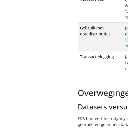
A
‘
‘
Gebruik met
J
datadistributies
d
‘
‘
Transactielogging
J
L
e
Overweginge
Datasets versu
FDS hanteert het uitgang
gebruikt en geen hele da