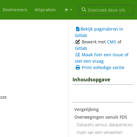
Deelnemers
Afspraken
Bekijk paginabron in
Gitlab
Bewerk met
CMS
of
Gitlab
Maak hier een issue of
stel een vraag
Print volledige sectie
Inhoudsopgave
kste
Vergelijking
Overwegingen vanuit FDS
Datasets versus dataservices
Inzet van een verwerker