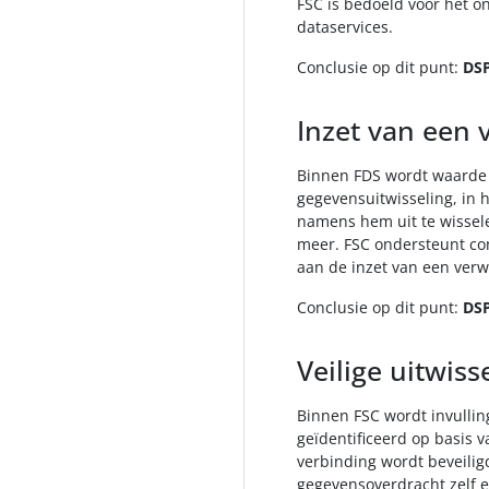
FSC is bedoeld voor het o
dataservices.
Conclusie op dit punt:
DSP
Inzet van een 
Binnen FDS wordt waarde 
gegevensuitwisseling, in 
namens hem uit te wissele
meer. FSC ondersteunt con
aan de inzet van een verwe
Conclusie op dit punt:
DSP
Veilige uitwiss
Binnen FSC wordt invullin
geïdentificeerd op basis v
verbinding wordt beveilig
gegevensoverdracht zelf 