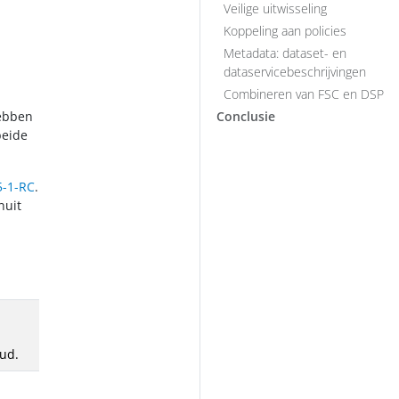
Veilige uitwisseling
Koppeling aan policies
Metadata: dataset- en
dataservicebeschrijvingen
Combineren van FSC en DSP
ebben
Conclusie
beide
5-1-RC
.
nuit
ud.