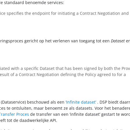
de standaard benoemde services:
vice specifies the endpoint for initiating a Contract Negotiation and
eringsproces gericht op het verlenen van toegang tot een
Dataset
en
iated with a specific Dataset that has been signed by both the Pro
esult of a Contract Negotiation defining the Policy agreed to for a
 (Dataservice) beschouwd als een
‘Infinite dataset’
. DSP biedt daa
ces te ontsluiten, maar benoemt ze als datasets. Voor het benader
Transfer Proces
de transfer van een ‘infinite dataset’ gestart te wor
eft tot de daadwerkelijke API.