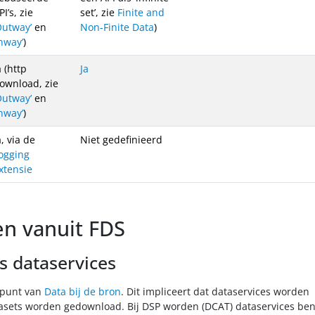
PI’s, zie
set’, zie
Finite and
Outway’
en
Non-Finite Data
)
Inway’
)
a (http
Ja
ownload, zie
Outway’
en
Inway’
)
a, via de
Niet gedefinieerd
ogging
xtensie
n vanuit FDS
s dataservices
spunt van
Data bij de bron
. Dit impliceert dat dataservices worden
tasets worden gedownload. Bij DSP worden (DCAT) dataservices be