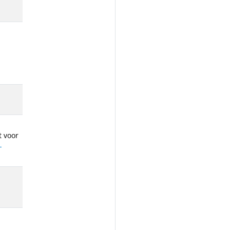
t voor
-