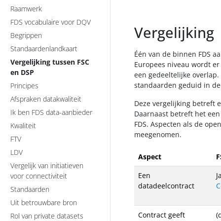
Raamwerk
FDS vocabulaire voor DQV
Vergelijking
Begrippen
Standaardenlandkaart
Één van de binnen FDS 
Vergelijking tussen FSC
Europees niveau wordt er
en DSP
een gedeeltelijke overlap
standaarden geduid in de
Principes
Afspraken datakwaliteit
Deze vergelijking betreft
Ik ben FDS data-aanbieder
Daarnaast betreft het een 
FDS. Aspecten als de open
Kwaliteit
meegenomen.
FTV
LDV
Aspect
F
Vergelijk van initiatieven
Een
J
voor connectiviteit
datadeelcontract
C
Standaarden
Uit betrouwbare bron
Contract geeft
(
Rol van private datasets