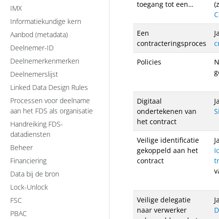
toegang tot een…
(
IMX
C
Informatiekundige kern
Een
J
Aanbod (metadata)
contracteringsproces
c
Deelnemer-ID
Deelnemerkenmerken
Policies
N
g
Deelnemerslijst
Linked Data Design Rules
Processen voor deelname
Digitaal
J
aan het FDS als organisatie
ondertekenen van
S
het contract
Handreiking FDS-
datadiensten
Veilige identificatie
J
Beheer
gekoppeld aan het
I
Financiering
contract
t
v
Data bij de bron
Lock-Unlock
Veilige delegatie
J
FSC
naar verwerker
D
PBAC