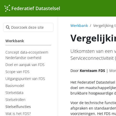
Federatief Datastelsel
Werkbank
Vergelijking
Vergelijk
Werkbank
Uitkomsten van een v
Concept data-ecosysteem
Serviceconnectiviteit
Nederlandse overheid
Doel en aanpak van FDS
Door
Kernteam FDS
|
Mon
Scope van FDS
Uitgangspunten van FDS
Het Federatief Datastelsel
Basismodel
doel om maatschappelijke
Stelseldata
bruikbare hoogwaardige d
Stelselrollen
Voor de technische functie
Stelselfuncties
afspraken en standaarden e
Wat is het FDS?
voorzieningen. Het FDS ma