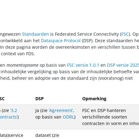
aangewezen
Standaarden
is Federated Service Connectivity (
FSC
). Op
 ontwikkeld aan het
Dataspace Protocol
(DSP). Deze standaarden h
. In deze pagina worden de overeenkomsten en verschillen tussen 
 context van FDS.
 een
momentopname
op basis van
FSC versie 1.0.1
en
DSP versie 202
inhoudelijke vergelijking op basis van de inhoudelijke behoefte va
heid, beheer en adoptie van de standaard zijn (vooralsnog) niet
SC
DSP
Opmerking
a (zie
‘3.2
Ja (zie
‘Agreement’
,
FSC en DSP hanteren
ontracts’
)
op basis van
ODRL
)
verschillende soorten
contracten in vorm en inho
data)service
dataset (zie