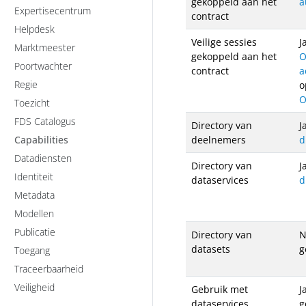
gekoppeld aan het
a
Expertisecentrum
contract
Helpdesk
Veilige sessies
J
Marktmeester
gekoppeld aan het
O
Poortwachter
contract
a
Regie
o
O
Toezicht
FDS Catalogus
Directory van
J
Capabilities
deelnemers
d
Datadiensten
Directory van
J
Identiteit
dataservices
d
Metadata
Modellen
Publicatie
Directory van
N
datasets
g
Toegang
Traceerbaarheid
Veiligheid
Gebruik met
J
dataservices
g