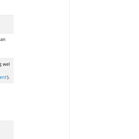
aan
g wel
ent’
).