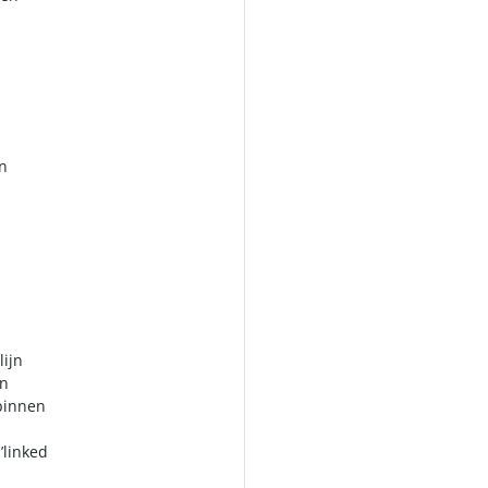
an
lijn
en
 binnen
’linked