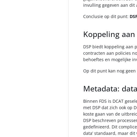
invulling gegeven aan dit 
Conclusie op dit punt:
DSP
Koppeling aan 
DSP biedt koppeling aan p
contracten aan policies n
behoeftes en mogelijke in
Op dit punt kan nog geen
Metadata: data
Binnen FDS is DCAT geselec
met DSP dat zich ook op D
koste gaan van de uitbrei
DSP beschreven processen.
gedefinieerd. Dit complice
data’ standaard, maar dit