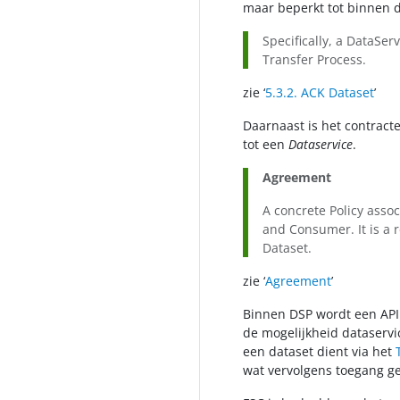
maar beperkt tot binnen 
Specifically, a DataSer
Transfer Process.
zie ‘
5.3.2. ACK Dataset
’
Daarnaast is het contract
tot een
Dataservice
.
Agreement
A concrete Policy assoc
and Consumer. It is a r
Dataset.
zie ‘
Agreement
’
Binnen DSP wordt een API
de mogelijkheid dataservi
een dataset dient via het
wat vervolgens toegang ge