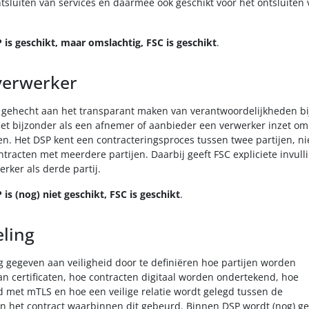
ntsluiten van services en daarmee ook geschikt voor het ontsluiten
 is geschikt, maar omslachtig, FSC is geschikt
.
verwerker
gehecht aan het transparant maken van verantwoordelijkheden bi
het bijzonder als een afnemer of aanbieder een verwerker inzet om
n. Het DSP kent een contracteringsproces tussen twee partijen, ni
tracten met meerdere partijen. Daarbij geeft FSC expliciete invull
rker als derde partij.
 is (nog) niet geschikt, FSC is geschikt
.
eling
g gegeven aan veiligheid door te definiëren hoe partijen worden
an certificaten, hoe contracten digitaal worden ondertekend, hoe
d met mTLS en hoe een veilige relatie wordt gelegd tussen de
en het contract waarbinnen dit gebeurd. Binnen DSP wordt (nog) g