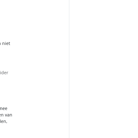
 niet
vider
rmee
en van
den,