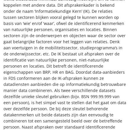
koppelen met andere data. Dit afsprakenkader is bekend
onder de naam ‘Informatiekundige Kern’ (IK). De relaties
tussen sectoren blijken vooral gelegd te kunnen worden op
basis van ‘wie’ en/of ‘waar’, ofwel de identificerend kenmerken
van natuurlijke personen, organisaties en locaties. Binnen
sectoren zijn de onderwerpen en objecten waar de sector over
gaat belangrijke factoren voor het leggen van relaties. Denk
aan voertuigen in de mobiliteitssector, studieprogramma’s in
de onderwijssector, etc. De IK bestaat uit afspraken over de
identificatie van natuurlijke personen, niet-natuurlijke
personen en locaties. Dit betreft de identificerende
eigenschappen van BRP, HR en BAG. Doordat data-aanbieders
in FDS conformeren aan de IK-afspraken kunnen ze
datadiensten aanbieden die op informatiekundig betrouwbare
manier data combineren. Als twee verschillende datasets
dezelfde unieke sleutel gebruiken (bijv. BSN 999.99.999 van
een persoon), is het simpel vast te stellen dat het gaat om data
over dezelfde persoon. De bij deze sleutel behorende
datakenmerken uit beide datasets zijn dan eenvoudig te
combineren tot een samengesteld beeld over de betreffende
persoon. Naast afspraken over standaard identificerende