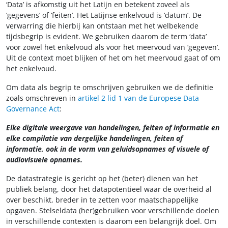
‘Data’ is afkomstig uit het Latijn en betekent zoveel als
‘gegevens’ of ‘feiten’. Het Latijnse enkelvoud is ‘datum’. De
verwarring die hierbij kan ontstaan met het welbekende
tijdsbegrip is evident. We gebruiken daarom de term ‘data’
voor zowel het enkelvoud als voor het meervoud van ‘gegeven’.
Uit de context moet blijken of het om het meervoud gaat of om
het enkelvoud.
Om data als begrip te omschrijven gebruiken we de definitie
zoals omschreven in
artikel 2 lid 1 van de Europese Data
Governance Act
:
Elke digitale weergave van handelingen, feiten of informatie en
elke compilatie van dergelijke handelingen, feiten of
informatie, ook in de vorm van geluidsopnames of visuele of
audiovisuele opnames.
De datastrategie is gericht op het (beter) dienen van het
publiek belang, door het datapotentieel waar de overheid al
over beschikt, breder in te zetten voor maatschappelijke
opgaven. Stelseldata (her)gebruiken voor verschillende doelen
in verschillende contexten is daarom een belangrijk doel. Om