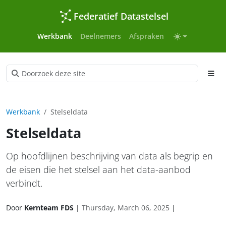
Federatief Datastelsel
Werkbank
Deelnemers
Afspraken
Werkbank
Stelseldata
Stelseldata
Op hoofdlijnen beschrijving van data als begrip en
de eisen die het stelsel aan het data-aanbod
verbindt.
Door
Kernteam FDS
|
Thursday, March 06, 2025
|