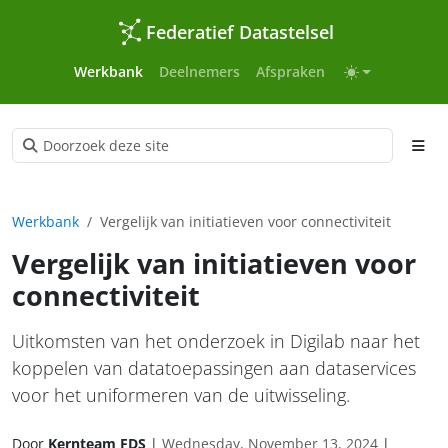
Federatief Datastelsel
Werkbank
Deelnemers
Afspraken
Werkbank
Vergelijk van initiatieven voor connectiviteit
Vergelijk van initiatieven voor
connectiviteit
Uitkomsten van het onderzoek in Digilab naar het
koppelen van datatoepassingen aan dataservices
voor het uniformeren van de uitwisseling.
Door
Kernteam FDS
|
Wednesday, November 13, 2024
|