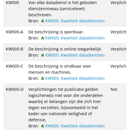
KW005
Van elke datadienst is het geboden
Verplicht
dienstenniveau (servicelevel)
beschreven.
Bron:
KW005: Kwaliteit datadiensten
KW005‑A
De beschrijving is openbaar.
Verplicht
Bron:
KW005: Kwaliteit datadiensten
KW005‑B
De beschrijving is online toegankelijk.
Verplicht
Bron:
KW005: Kwaliteit datadiensten
KW005‑C
De beschrijving is vindbaar voor
Verplicht
mensen en machines.
Bron:
KW005: Kwaliteit datadiensten
KW005‑D
Verplichtingen tot publicatie gelden
Nvt
logischerwijs niet voor die onderdelen
waarbij er belangen zijn die zich hier
tegen verzetten, bijvoorbeeld in het
kader van nationale veiligheid of
defensie.
Bron:
KW005: Kwaliteit datadiensten