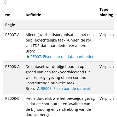
1)
:
Type
Nr
Definitie
binding
Regie
RE007‑A
Alleen (overheids)organisaties met een
Verplicht
publiekrechtelijke taak kunnen de rol
van FDS-data-aanbieder vervullen.
Bron:
RE007: Eisen aan de data-aanbieder
RE008‑A
De dataset wordt bijgehouden op
Verplicht
grond van een taak voortvloeiend uit
wet- en regelgeving of een continu
voortdurende publieke taak.
Bron:
RE008: Eisen aan de dataset
RE008‑B
Het is duidelijk wie het bevoegde gezag
Verplicht
is dat de continuïteit en kwaliteit van
de bijhouding en verstrekking van de
dataset borgt.