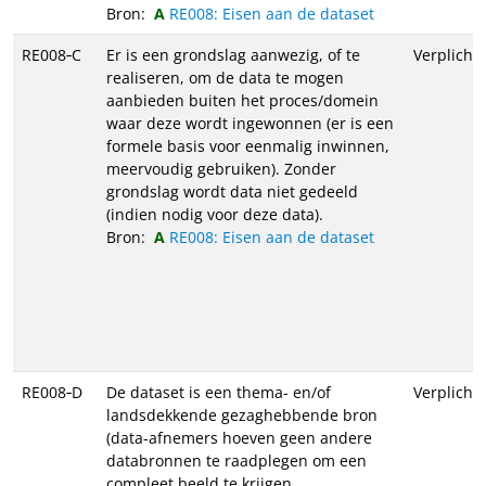
Bron:
RE008: Eisen aan de dataset
RE008‑C
Er is een grondslag aanwezig, of te
Verplicht
realiseren, om de data te mogen
aanbieden buiten het proces/domein
waar deze wordt ingewonnen (er is een
formele basis voor eenmalig inwinnen,
meervoudig gebruiken). Zonder
grondslag wordt data niet gedeeld
(indien nodig voor deze data).
Bron:
RE008: Eisen aan de dataset
RE008‑D
De dataset is een thema- en/of
Verplicht
landsdekkende gezaghebbende bron
(data-afnemers hoeven geen andere
databronnen te raadplegen om een
compleet beeld te krijgen