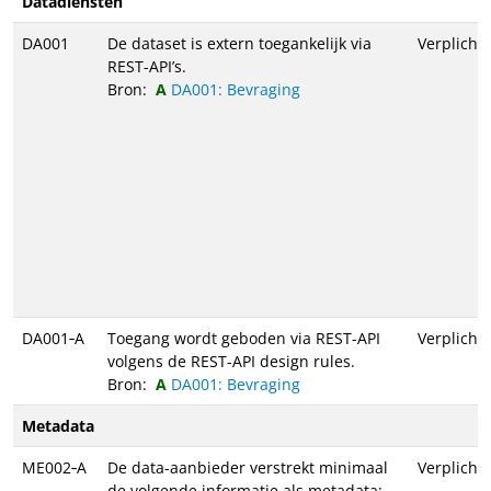
Datadiensten
DA001
De dataset is extern toegankelijk via
Verplicht
REST-API’s.
Bron:
DA001: Bevraging
DA001‑A
Toegang wordt geboden via REST-API
Verplicht
volgens de REST-API design rules.
Bron:
DA001: Bevraging
Metadata
ME002‑A
De data-aanbieder verstrekt minimaal
Verplicht
de volgende informatie als metadata: