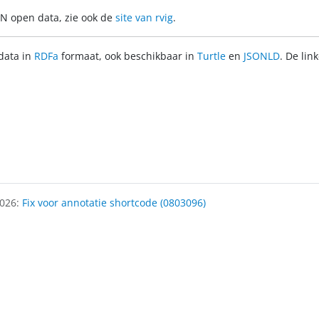
EN open data, zie ook de
site van rvig
.
data in
RDFa
formaat, ook beschikbaar in
Turtle
en
JSONLD
. De lin
2026:
Fix voor annotatie shortcode (0803096)