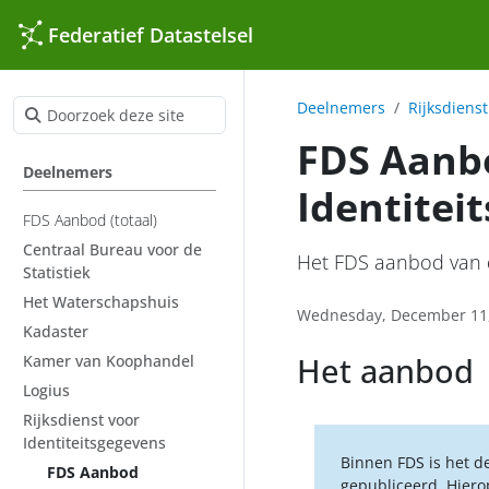
Federatief Datastelsel
Deelnemers
Rijksdienst
FDS Aanbo
Deelnemers
Identitei
FDS Aanbod (totaal)
Centraal Bureau voor de
Het FDS aanbod van d
Statistiek
Het Waterschapshuis
Wednesday, December 11
Kadaster
Het aanbod
Kamer van Koophandel
Logius
Rijksdienst voor
Identiteitsgegevens
Binnen FDS is het d
FDS Aanbod
gepubliceerd. Hiero