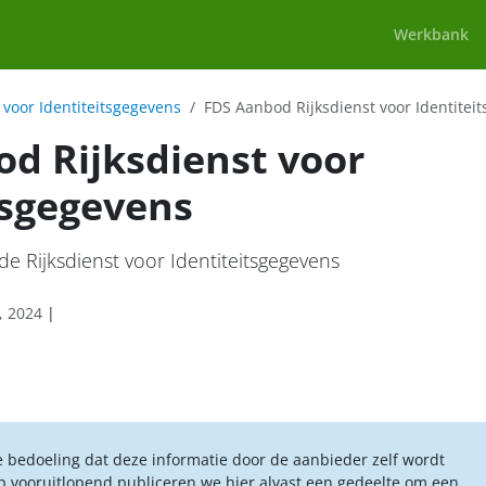
Werkbank
 voor Identiteitsgegevens
FDS Aanbod Rijksdienst voor Identitei
d Rijksdienst voor
tsgegevens
e Rijksdienst voor Identiteitsgegevens
, 2024
|
e bedoeling dat deze informatie door de aanbieder zelf wordt
p vooruitlopend publiceren we hier alvast een gedeelte om een