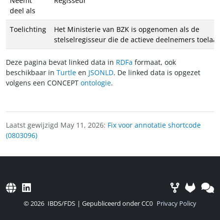
Neemt
Regisseur
deel als
Toelichting
Het Ministerie van BZK is opgenomen als de
stelselregisseur die de actieve deelnemers toelaat
Deze pagina bevat linked data in
RDFa
formaat, ook
beschikbaar in
Turtle
en
JSONLD
. De linked data is opgezet
volgens een CONCEPT
ontologie
.
Laatst gewijzigd May 11, 2026:
Fix voor annotatie shortcode
(0803096)
© 2026
IBDS/FDS
| Gepubliceerd onder CC0
Privacy Policy